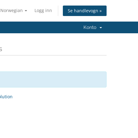
Norwegian
Logg inn
Se handlevogn »
Konto
s
ution