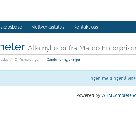
skapsbase
Nettverksstatus
Kontakt oss
heter
Alle nyheter fra Matco Enterprise
ådet
Driftsmeldinger
Gamle kunngjøringer
Ingen meldinger å vise
Powered by
WHMCompleteSol