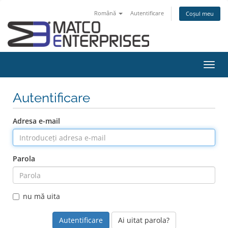
Română
Autentificare
Coșul meu
Navi
Toggl
Autentificare
Adresa e-mail
Parola
nu mă uita
Ai uitat parola?