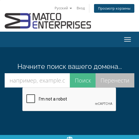
Русский
Вход
Просмотр корзины
Пере
нави
Начните поиск вашего домена...